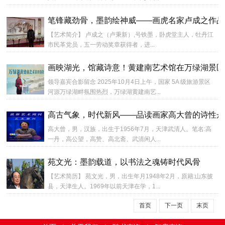
笔锋藏劲骨，墨韵绘神威——画虎名家卢成之作品
【艺术简介】 卢成之（卢秉新）,号铁墨，卧虎堂主人，牡丹江
市民革党员，五一劳动奖章获得者，进...
画映湖光，馆藏诗意！黄建南艺术馆在万绿湖景区
领导嘉宾合影留念 2025年10月4日上午，国家 5A 级旅游景区
河源万绿湖畔氛围热烈，万绿湖黄建南艺...
高古气象，时代新风——品读画家高大曾的诗性丹
高大曾，男，汉族，出生于1956年7月，天津武清人。笔名:高
一丹，高公望，高赞、高北斋、武清闲人...
苑文光：墨韵载道，以书法之魂铸时代风骨
【艺术简历】 苑文光，男，出生年月1948年2月，原籍:山东披
县，天津生人。1969年以前天津在学，1...
首页
下一页
末页