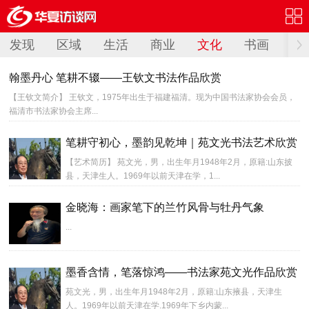
发现
区域
生活
商业
文化
书画
阅
翰墨丹心 笔耕不辍——王钦文书法作品欣赏
【王钦文简介】 王钦文，1975年出生于福建福清。现为中国书法家协会会员，
福清市书法家协会主席...
笔耕守初心，墨韵见乾坤｜苑文光书法艺术欣赏
【艺术简历】 苑文光，男，出生年月1948年2月，原籍:山东披
县，天津生人。1969年以前天津在学，1...
金晓海：画家笔下的兰竹风骨与牡丹气象
...
墨香含情，笔落惊鸿——书法家苑文光作品欣赏
苑文光，男，出生年月1948年2月，原籍:山东掖县，天津生
人。1969年以前天津在学.1969年下乡内蒙...