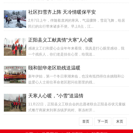
社区扫雪齐上阵 天冷情暖保平安
2月7日上午，伴随着凛冽的寒风，气温骤降，雪花飞舞，给居
民们的出行带来诸多不便。早上8点，江...
正阳县义工献真情“大寒”人心暖
感谢义工们和爱心企业年年来看我，我真是打心眼里感动，我
一个残疾人，你们老是挂在心里，给我送...
颐和韶华老区助残送温暖
新年伊始，第一个冬日寒潮来临，也没有抵挡得住余姚颐和公
益爱心人士前往革命老区慰问在那里的残...
天寒人心暖，“小雪”送温情
11月22日，正阳县义工联合会的志愿者联合正阳县谷状元量贩
式餐厅商家来到寒冻镇罗岗村、寒冻村开...
首页
下一页
末页