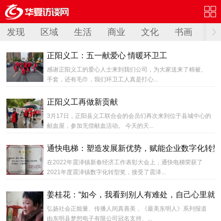
发现
区域
生活
商业
文化
书画
阅
正阳义工：五一献爱心 情暖环卫工
感谢正阳义工的爱心人士来到我们公司，为大家送来了棉被、
手套，还有毛巾，我们环卫工人真是打心...
正阳义工再做新贡献
3月17日，正阳县义工联合会的会员们再次来到位于县城中心的
献血屋，参加无偿献血活动。 今天的天...
通快电梯：塑造发展新优势，赋能企业数字化转型
在2022年震泽镇新春经济工作表彰大会上，通快电梯荣获了
2021年度震泽镇数字化转型奖，接受了震泽...
姜桂花：“如今，我看到别人有难处，自己心里就过
弘扬社会正能量、传播人间真善美，《最美东明人》系列报道
由东明县梦想电子有限公司冠名支持、...