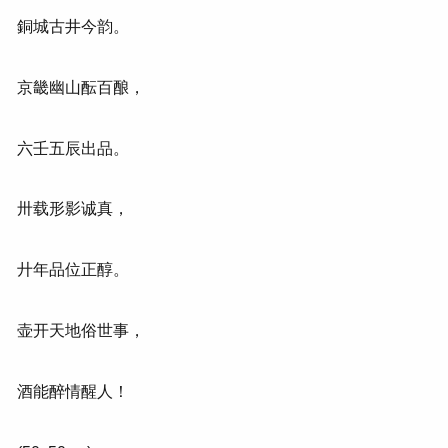
銅城古井今韵。
京畿幽山酝百酿，
六壬五辰出品。
卅载形影诚真，
廾年品位正醇。
壶开天地俗世事，
酒能醉情醒人！