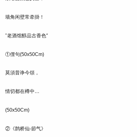
墙角闲壁常牵掛！
"老酒馆醇品古香色″
①俚句(50x50Cm)
莫須昔诤今頌，
情切都在樽中…
(50x50Cm)
②《鹊桥仙-節气》