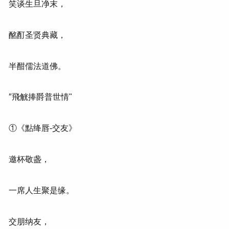
笑谈生旦净末，
酩酊圣贤典藏，
半酣儒法道佛。
″飛觥捧爵普世情"
①《點绛唇-交友》
邀杯敬盏，
一席人生聚是缘。
交朋纳友，