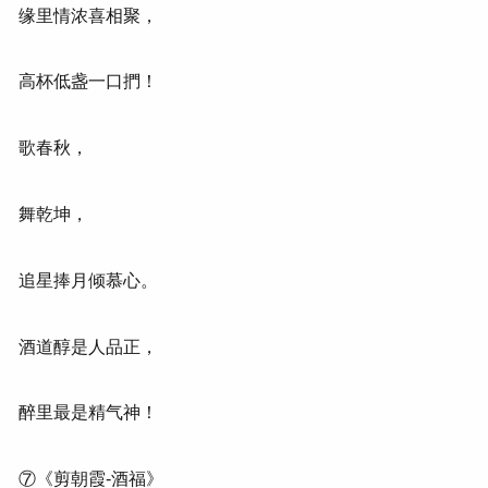
缘里情浓喜相聚，
高杯低盏一口捫！
歌春秋，
舞乾坤，
追星捧月倾慕心。
酒道醇是人品正，
醉里最是精气神！
⑦《剪朝霞-酒福》