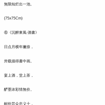
無限灿烂出一池。
(75x75Cm)
⑥《沉醉東風-酒書》
日点月横年撇捺，
卅载描得書中画。
宴上酒，堂上茶，
酽墨浓彩情無价。
献给芸众忠义士，