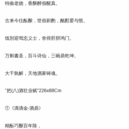
特曲老烧，香酥醉假醒真。
古来今往酝酿，世俗斟酌，酩酊爱与恨。
饯別迎驾忠义士，舍得肝胆鸿门。
万斛書圣，百斗诗仙，三碗鼎乾坤。
大千孰解，天地酒家铸魂。
"把(八)酒壮业赋″226x88Cm
①《滴滴金-酒鼎》
精酝巧酿百年陈，