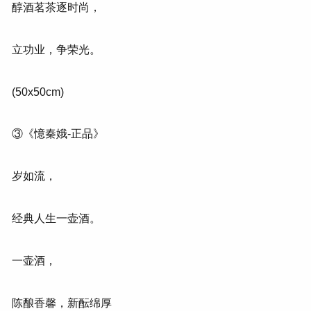
醇酒茗茶逐时尚，
立功业，争荣光。
(50x50cm)
③《憶秦娥-正品》
岁如流，
经典人生一壶酒。
一壶酒，
陈酿香馨，新酝绵厚