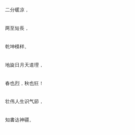
二分暖凉，
两至短長，
乾坤模样。
地旋日月天道理，
春也烈，秋也狂！
壮伟人生识气節，
知書达神疆。