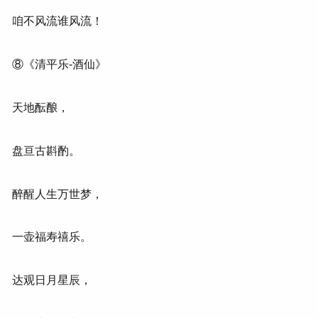
咱不风流谁风流！
⑧《清平乐-酒仙》
天地酝酿，
盘亘古斟酌。
醉醒人生万世梦，
一壶福寿禧乐。
达观日月星辰，