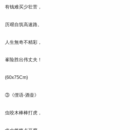
有钱难买少壮苦，
历艰自筑高速路。
人生無奇不精彩，
峯险胜出伟丈夫！
(60x75Cm)
③《俚语-酒壶》
虫咬木棒棒打虎，