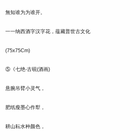
無知谁为为谁开。
一一纳西酒字汉字花，蕴藏普世古文化
(75x75Cm)
⑤《七绝-古硯(酒画)
悬腕吊臂小灵气，
肥纸瘦墨心作犁，
耕山耘水种颜色，