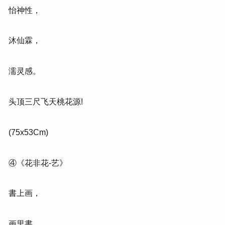
怡神性，
沐仙霖，
濡灵感。
头顶三尺飞天桃花源!
(75x53Cm)
④《花非花-艺》
書上画，
画里書。