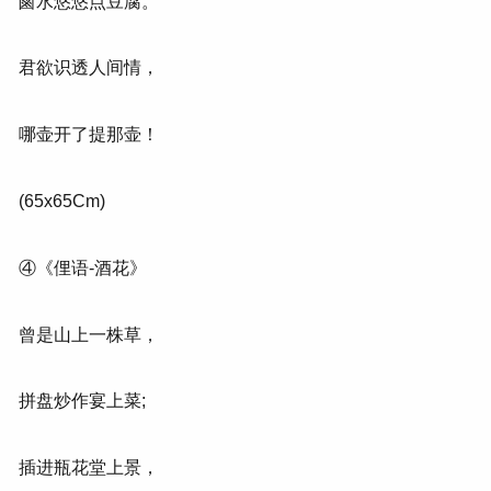
鹵水悠悠点豆腐。
君欲识透人间情，
哪壶开了提那壶！
(65x65Cm)
④《俚语-酒花》
曾是山上一株草，
拼盘炒作宴上菜;
插进瓶花堂上景，