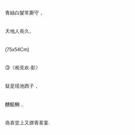
青絲白髮常厮守，
天地人長久。
(75x54Cm)
③《相見欢-影》
疑是瑶池西子，
醺醍醐，
燕喜堂上又摆香茗宴.