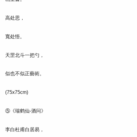
高处思，
寬处悟。
天罡北斗一把勺，
似也不似正藝術。
(75x75cm)
⑤《瑞鹤仙-酒问》
李白杜甫白居易，