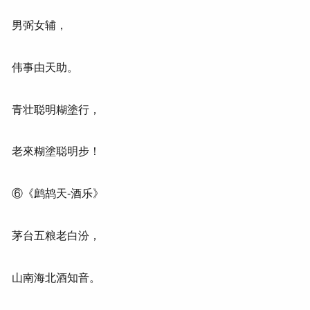
男弼女辅，
伟事由天助。
青壮聪明糊塗行，
老來糊塗聪明步！
⑥《鹧鸪天-酒乐》
茅台五粮老白汾，
山南海北酒知音。