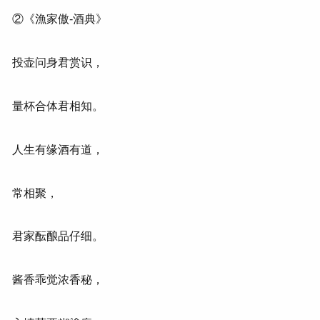
②《漁家傲-酒典》
投壶问身君赏识，
量杯合体君相知。
人生有缘酒有道，
常相聚，
君家酝酿品仔细。
酱香乖觉浓香秘，