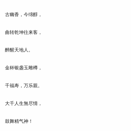
古幽香，今绵醇，
曲转乾坤往来客，
醉醒天地人。
金杯银盏玉雕樽，
千福寿，万乐親。
大千人生無尽情，
鼓舞精气神！