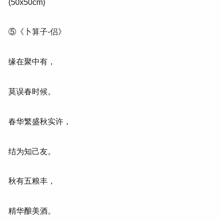
(50x50cm)
⑤《卜算子-侣》
缘在聚中有，
莫误春时候。
春华繁盛秋实许，
结为知己友。
秋有五粮丰，
精华酿美酒。