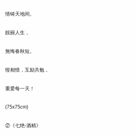
情铸天地间。
靚丽人生，
無悔春秋短。
惺相惜，互励共勉，
重爱每一天！
(75x75cm)
②《七绝-酒精》