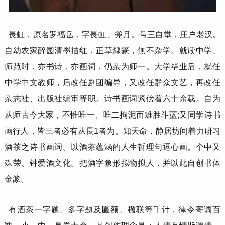
長虹，原名罗福岳，字長虹、斧月。号三自堂，庄户老汉。
自幼农家醉园清墨描红，正草隸篆，無不杂学。就读中学、
师范时，亦书诗，亦画词，仍杂为师一。大学毕业后，就任
中学中文教师，后改任剧团编导，又改任群众文艺，再改任
杂志社、出版社编审等职。诗书画词紧傍着六十余载。自为
从师古今大家，不惟唯一、唯二拘泥而难胜斗蓝;又同学诗书
画行人，皆三者必有从長1者为。知天命，静居坊间着力研习
酒茶之诗书画词。以酒茶蕴涵的人生哲理句逗心画。个中又
殊荣、钟爱酒文化。把酒字象形拟物拟人，并以此自创书体
金篆。
有酒茶一字题、多字题及匾额、楹联等千计，律令寄调百