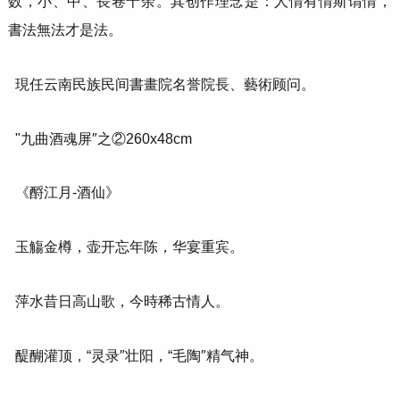
数，小、中、長卷十余。其创作理念是：人情有情斯谓情，
書法無法才是法。
現任云南民族民间書畫院名誉院長、藝術顾问。
"九曲酒魂屏″之②260x48cm
《酹江月-酒仙》
玉觴金樽，壶开忘年陈，华宴重宾。
萍水昔日高山歌，今時稀古情人。
醍醐灌顶，“灵录″壮阳，“毛陶″精气神。