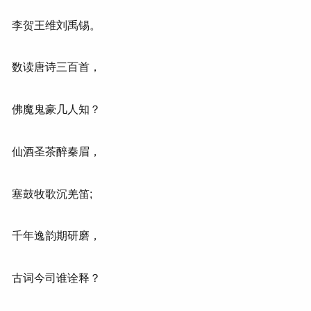
李贺王维刘禹锡。
数读唐诗三百首，
佛魔鬼豪几人知？
仙酒圣茶醉秦眉，
塞鼓牧歌沉羌笛;
千年逸韵期研磨，
古词今司谁诠释？