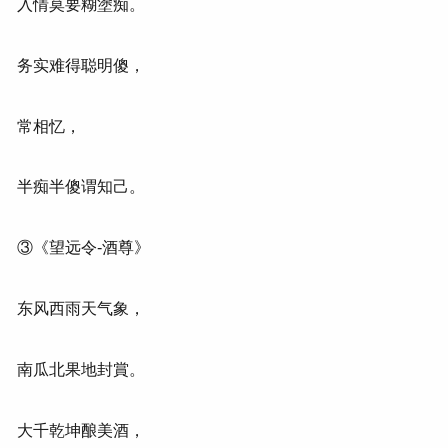
入情莫要糊塗痴。
务实难得聪明傻，
常相忆，
半痴半傻谓知己。
③《望远令-酒尊》
东风西雨天气象，
南瓜北果地封賞。
大千乾坤酿美酒，