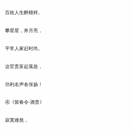
百姓人生醉模样。
攀星星，奔月亮，
平常人家赶时尚。
达官贵富起落急，
功利名声各张扬！
④《留春令-酒贵》
寂寞难熬，