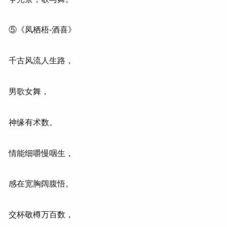
⑤《凤栖梧-酒喜》
千古风流人生路，
男歌女舞，
神缘有术数。
情能细嚼慢咽生，
感在宽胸阔腹悟。
交杯敬樽万百数，