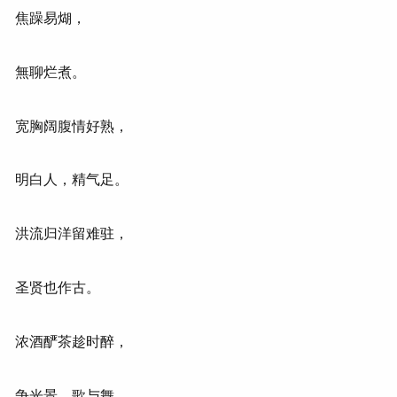
焦躁易煳，
無聊烂煮。
宽胸阔腹情好熟，
明白人，精气足。
洪流归洋留难驻，
圣贤也作古。
浓酒酽茶趁时醉，
争光景，歌与舞。