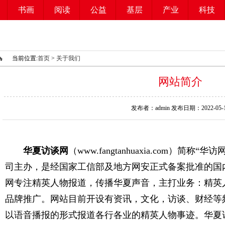
书画
阅读
公益
基层
产业
科技
当前位置:
首页
>
关于我们
网站简介
发布者：admin 发布日期：2022-05-
华夏访谈网
（www.fangtanhuaxia.com）简称
“华访网
司主办，是
经
国家工信部及地方网安正式备案批准的
国
网
专注精英人物报道，传播华夏声音
，
主打业务：
精英
品牌推广。
网站目前
开设有资讯，文化，访谈、财经等
以语音播报的形式报道各行各业的精英人物事迹。华夏