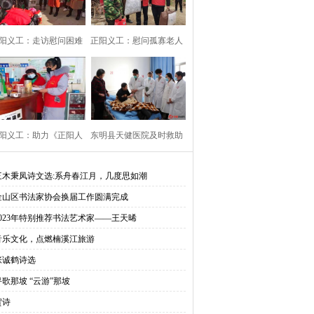
阳义工：走访慰问困难
正阳义工：慰问孤寡老人
残疾人家庭
传递社会温情
阳义工：助力《正阳人
东明县天健医院及时救助
手册》编辑出
病患于危难 再
三木秉凤诗文选:系舟春江月，几度思如潮
金山区书法家协会换届工作圆满完成
2023年特别推荐书法艺术家——王天晞
乡
音乐文化，点燃楠溪江旅游
张诚鹤诗选
寻歌那坡 “云游”那坡
贺诗