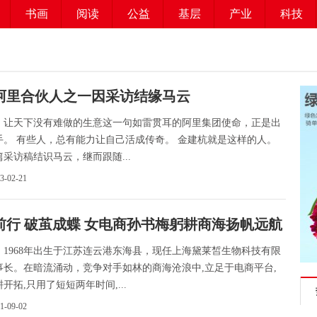
书画
阅读
公益
基层
产业
科技
阿里合伙人之一因采访结缘马云
：让天下没有难做的生意这一句如雷贯耳的阿里集团使命，正是出
手。 有些人，总有能力让自己活成传奇。 金建杭就是这样的人。
采访稿结识马云，继而跟随...
23-02-21
前行 破茧成蝶 女电商孙书梅躬耕商海扬帆远航
，1968年出生于江苏连云港东海县，现任上海黛莱皙生物科技有限
事长。在暗流涌动，竞争对手如林的商海沧浪中,立足于电商平台,
开拓,只用了短短两年时间,...
21-09-02