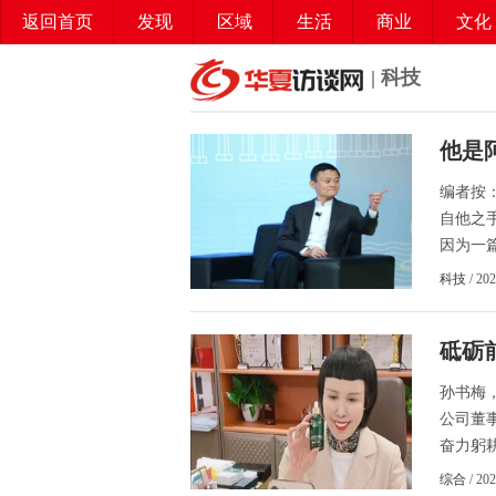
返回首页
发现
区域
生活
商业
文化
| 科技
他是
编者按
自他之
因为一篇
科技
/ 20
砥砺
孙书梅
公司董
奋力躬耕
综合
/ 20